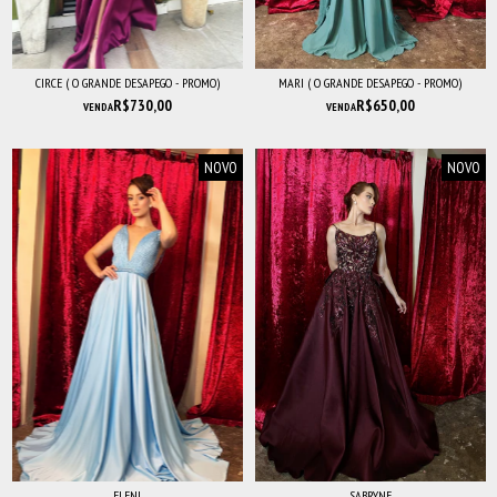
CIRCE ( O GRANDE DESAPEGO - PROMO)
MARI ( O GRANDE DESAPEGO - PROMO)
R$730,00
R$650,00
VENDA
VENDA
NOVO
NOVO
ELENI
SABRYNE