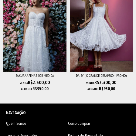
SAKURA.APENAS SOB MEDIDA
DAISY ( O GRANDE DESAPEGO - PROMO)
R$2.300,00
R$2.300,00
VENDA
VENDA
R$950,00
R$950,00
ALUGUEL
ALUGUEL
NAVEGAÇÃO
Quem Somos
Como Comprar
Trocas e Devoluções
Política de Privacidade