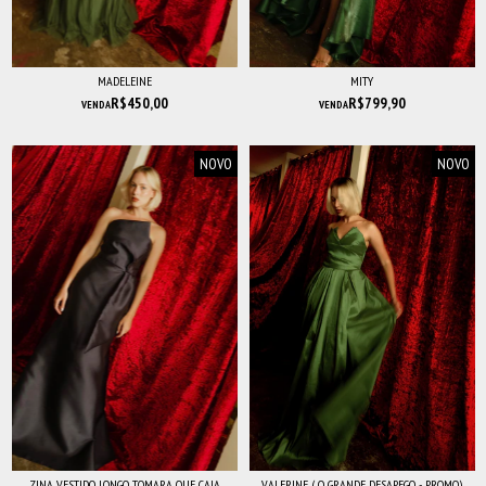
MADELEINE
MITY
R$450,00
R$799,90
VENDA
VENDA
NOVO
NOVO
ZINA VESTIDO LONGO TOMARA QUE CAIA
VALERINE ( O GRANDE DESAPEGO - PROMO)