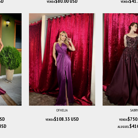
SD
$80.00 USD
$41.
VENDA
VENDA
OFHELIA
SABR
USD
$108.33 USD
$750
VENDA
VENDA
USD
$41
ALUGUEL