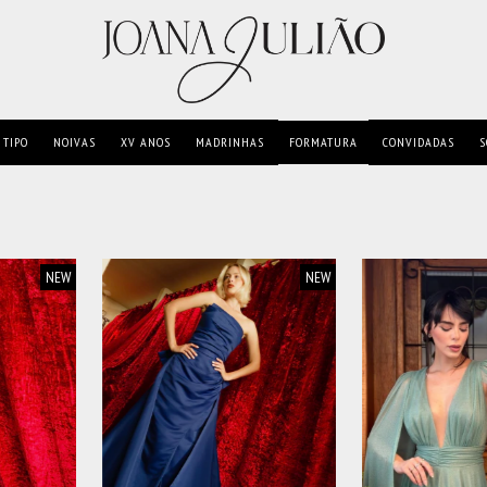
TIPO
NOIVAS
XV ANOS
MADRINHAS
FORMATURA
CONVIDADAS
S
NEW
NEW