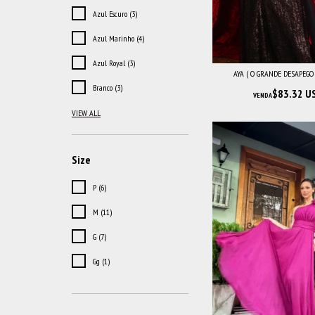
Azul Escuro (3)
Azul Marinho (4)
Azul Royal (3)
AYA ( O GRANDE DESAPEGO
Branco (3)
$83.32 U
VENDA
VIEW ALL
Size
P (6)
M (11)
G (7)
Gg (1)