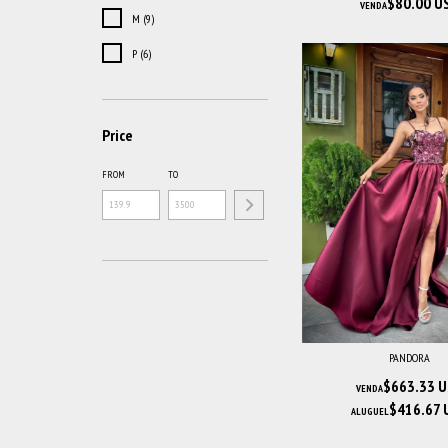
$80.00 U
VENDA
M (9)
P (6)
Price
FROM
TO
PANDORA
$663.33 
VENDA
$416.67 
ALUGUEL