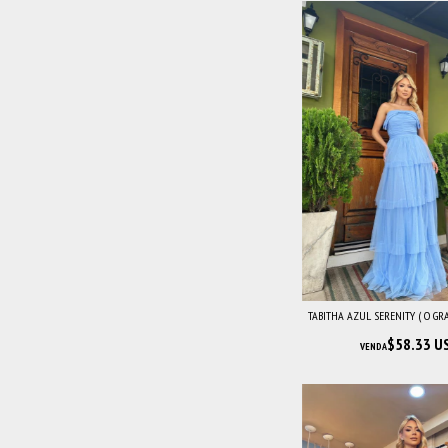
TABITHA AZUL SERENITY ( O GRA
$58.33 U
VENDA