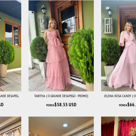
NDE DESAPEG...
TABITHA ( O GRANDE DESAPEGO - PROMO)
JELENA ROSA CANDY ( O 
SD
$58.33 USD
$66.
VENDA
VENDA