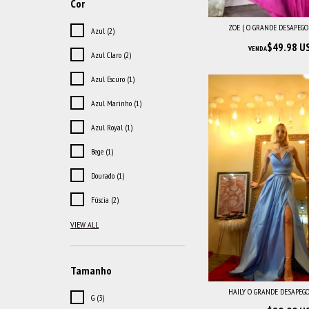
Cor
ZOE ( O GRANDE DESAPEGO
Azul (2)
$49.98 U
VENDA
Azul Claro (2)
Azul Escuro (1)
Azul Marinho (1)
Azul Royal (1)
Bege (1)
Dourado (1)
Fúscia (2)
VIEW ALL
Tamanho
HAILY O GRANDE DESAPEGO
G (3)