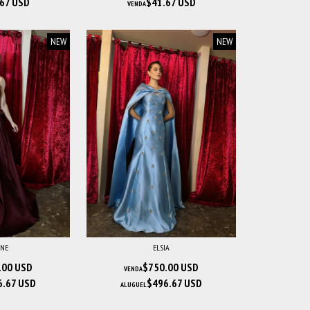
67 USD
$41.67 USD
VENDA
NEW
NEW
YNE
ELSIA
.00 USD
$750.00 USD
VENDA
6.67 USD
$496.67 USD
ALUGUEL