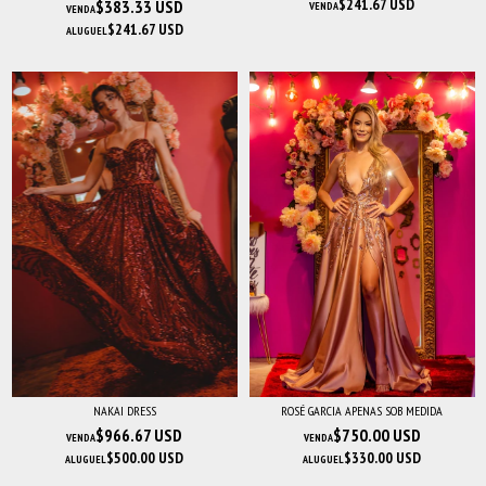
$241.67 USD
$383.33 USD
VENDA
VENDA
$241.67 USD
ALUGUEL
NAKAI DRESS
ROSÉ GARCIA APENAS SOB MEDIDA
$966.67 USD
$750.00 USD
VENDA
VENDA
$500.00 USD
$330.00 USD
ALUGUEL
ALUGUEL