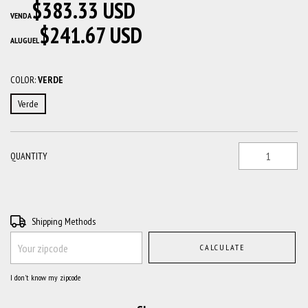
$383.33 USD
VENDA
$241.67 USD
ALUGUEL
COLOR:
VERDE
Verde
QUANTITY
Shipping for zipcode:
CHANGE ZIPCODE
Shipping Methods
CALCULATE
I don't know my zipcode