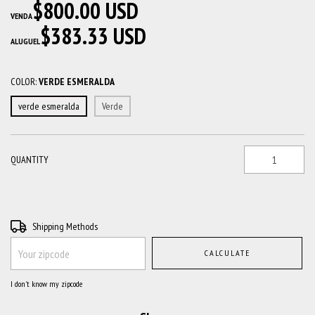
$800.00 USD
VENDA
$383.33 USD
ALUGUEL
COLOR:
VERDE ESMERALDA
verde esmeralda
Verde
QUANTITY
Shipping for zipcode:
CHANGE ZIPCODE
Shipping Methods
CALCULATE
I don't know my zipcode