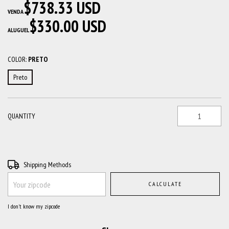
$738.33 USD
VENDA
$330.00 USD
ALUGUEL
COLOR:
PRETO
Preto
QUANTITY
Shipping for zipcode:
CHANGE ZIPCODE
Shipping Methods
CALCULATE
I don't know my zipcode