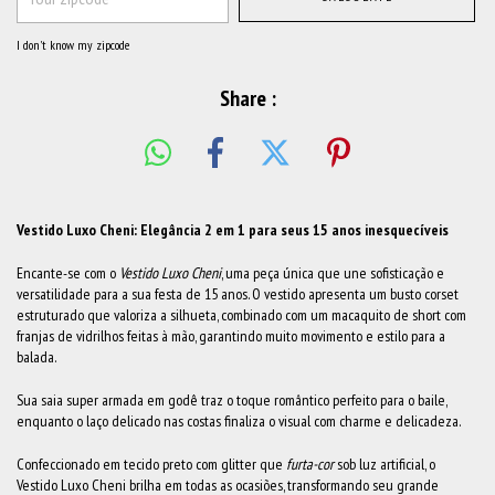
I don't know my zipcode
Share :
Vestido Luxo Cheni: Elegância 2 em 1 para seus 15 anos inesquecíveis
Encante-se com o
Vestido Luxo Cheni
, uma peça única que une sofisticação e
versatilidade para a sua festa de 15 anos. O vestido apresenta um busto corset
estruturado que valoriza a silhueta, combinado com um macaquito de short com
franjas de vidrilhos feitas à mão, garantindo muito movimento e estilo para a
balada.
Sua saia super armada em godê traz o toque romântico perfeito para o baile,
enquanto o laço delicado nas costas finaliza o visual com charme e delicadeza.
Confeccionado em tecido preto com glitter que
furta-cor
sob luz artificial, o
Vestido Luxo Cheni brilha em todas as ocasiões, transformando seu grande