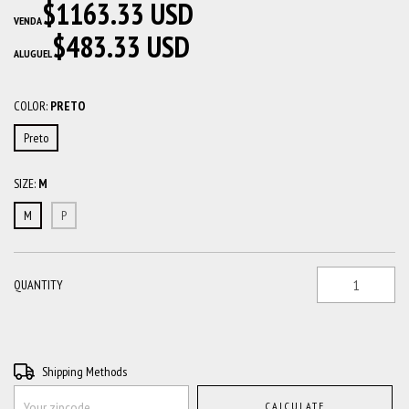
$1163.33 USD
VENDA
$483.33 USD
ALUGUEL
COLOR:
PRETO
Preto
SIZE:
M
M
P
QUANTITY
Shipping for zipcode:
CHANGE ZIPCODE
Shipping Methods
CALCULATE