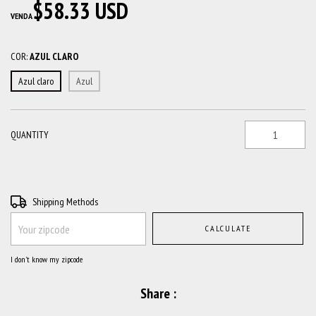
$58.33 USD
VENDA
COR:
AZUL CLARO
Azul claro
Azul
QUANTITY
Shipping for zipcode:
CHANGE ZIPCODE
Shipping Methods
CALCULATE
I don't know my zipcode
Share :