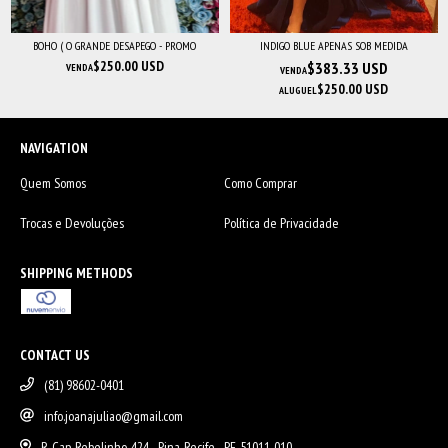
BOHO ( O GRANDE DESAPEGO - PROMO
INDIGO BLUE APENAS SOB MEDIDA
$250.00 USD
$383.33 USD
VENDA
VENDA
$250.00 USD
ALUGUEL
NAVIGATION
Quem Somos
Como Comprar
Trocas e Devoluções
Política de Privacidade
SHIPPING METHODS
CONTACT US
(81) 98602-0401
info.joanajuliao@gmail.com
R. Cap. Rebelinho, 424 - Pina, Recife - PE, 51011-010