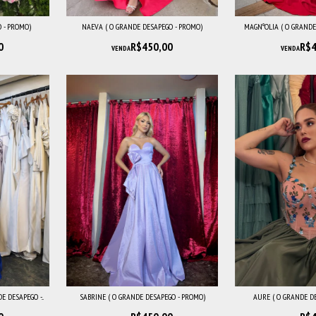
O - PROMO)
NAEVA ( O GRANDE DESAPEGO - PROMO)
MAGNºOLIA ( O GRANDE
0
R$450,00
R$4
VENDA
VENDA
 DESAPEGO -...
SABRINE ( O GRANDE DESAPEGO - PROMO)
AURE ( O GRANDE D