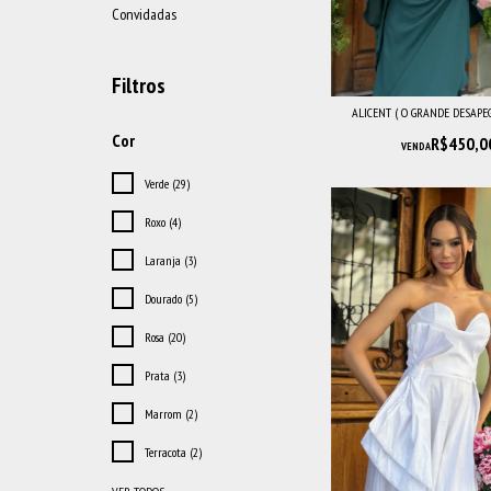
Convidadas
Filtros
ALICENT ( O GRANDE DESAPE
Cor
R$450,0
VENDA
Verde (29)
Roxo (4)
Laranja (3)
Dourado (5)
Rosa (20)
Prata (3)
Marrom (2)
Terracota (2)