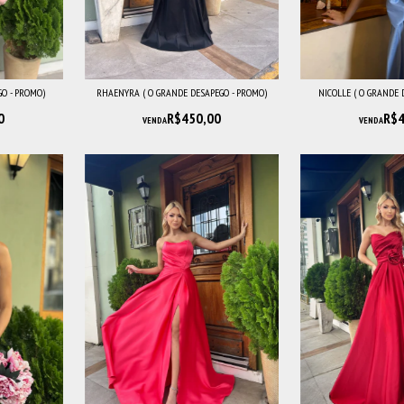
GO - PROMO)
RHAENYRA ( O GRANDE DESAPEGO - PROMO)
NICOLLE ( O GRANDE 
0
R$450,00
R$4
VENDA
VENDA