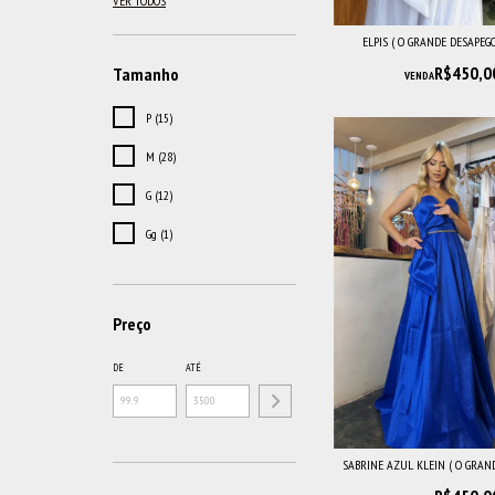
VER TODOS
ELPIS ( O GRANDE DESAPEG
R$450,0
Tamanho
VENDA
P (15)
M (28)
G (12)
Gg (1)
Preço
DE
ATÉ
SABRINE AZUL KLEIN ( O GRANDE