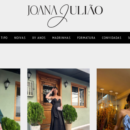
TIPO
NOIVAS
XV ANOS
MADRINHAS
FORMATURA
CONVIDADAS
S