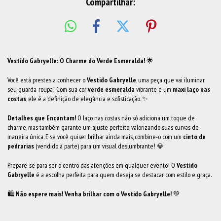
Compartilhar:
Vestido Gabryelle: O Charme do Verde Esmeralda!
🌟
Você está prestes a conhecer o
Vestido Gabryelle
, uma peça que vai iluminar
seu guarda-roupa! Com sua cor
verde esmeralda
vibrante e um
maxi laço nas
costas
, ele é a definição de elegância e sofisticação. ✨
Detalhes que Encantam!
O laço nas costas não só adiciona um toque de
charme, mas também garante um ajuste perfeito, valorizando suas curvas de
maneira única. E se você quiser brilhar ainda mais, combine-o com um
cinto de
pedrarias
(vendido à parte) para um visual deslumbrante! 💎
Prepare-se para ser o centro das atenções em qualquer evento! O
Vestido
Gabryelle
é a escolha perfeita para quem deseja se destacar com estilo e graça.
🛍️
Não espere mais! Venha brilhar com o Vestido Gabryelle!
💚