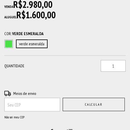
R$2.980,00
VENDA
R$1.600,00
ALUGUEL
COR:
VERDE ESMERALDA
verde esmeralda
QUANTIDADE
Entregas para o CEP:
ALTERAR CEP
Meios de envio
CALCULAR
Não sei meu CEP